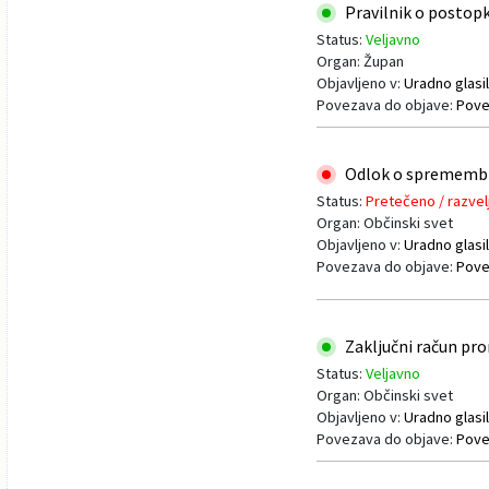
Pravilnik o postopk
Status:
Veljavno
Organ: Župan
Objavljeno v:
Uradno glasil
Povezava do objave:
Pove
Odlok o spremembi o
Status:
Pretečeno / razvel
Organ: Občinski svet
Objavljeno v:
Uradno glasil
Povezava do objave:
Pove
Zaključni račun pror
Status:
Veljavno
Organ: Občinski svet
Objavljeno v:
Uradno glasil
Povezava do objave:
Pove