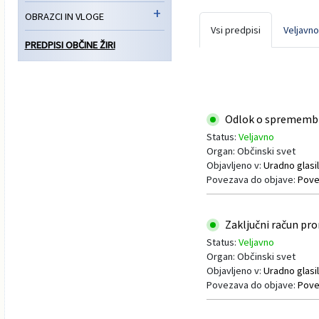
+
OBRAZCI IN VLOGE
Poslanska pisarna
Šport
Občinska stanovanja
Vsi predpisi
Veljavno
PREDPISI OBČINE ŽIRI
Občinski časopis
Kultura
Pogoji za gradnjo
Strateški dokumenti
Planinstvo in igrišča
Odlok o spremembi o
Občinski prazniki in nagrade
Varnost občanov
Status:
Veljavno
Organ: Občinski svet
Simboli občine
Kmetijstvo
Objavljeno v:
Uradno glasil
Povezava do objave:
Pove
Lokalne volitve
Gospodarstvo
Zaključni račun pror
Projekti
Širokopasovno omrežje
Status:
Veljavno
Organ: Občinski svet
Invazivke
Objavljeno v:
Uradno glasil
Povezava do objave:
Pove
Videonadzor