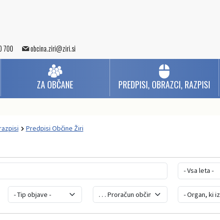
0 700
obcina.ziri@ziri.si
ZA OBČANE
PREDPISI, OBRAZCI, RAZPISI
razpisi
Predpisi Občine Žiri