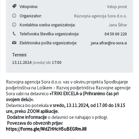
Vstopnina:
Vstop prost
Varuhov kotiček
Organizator:
Razvojna agencija Sora d.o.o.
Kontaktna oseba organizatorja:
Jana Šifrar
Telefonska številka organizatorja:
04 50 60 220
Elektronska pošta organizatorja:
jana.sifrar@ra-sora.si
Termini
13.11.2024
(sreda)
ob
17:00
Razvojna agencija Sora d.o.o. vas v okviru projekta Spodbujanje
podjetništva na Loškem – Razvoj podjetništva Razvojne agencije
Sora vabi na delavnico
»TRIKI EXCELA-a (Prihranimo čas pri
svojem delu)«.
Delavnica bo potekala
v
sredo, 13.11.2024, od 17.00 do 19.15
ure, preko ZOOM aplikacije.
Dodatne informacije
o delavnici se nahajajo v prilogi.
Povezava do obveznih prijav:
https://forms.gle/WdZHHcH5uBEGRmJi8