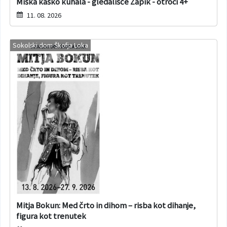
Miška kaško kuhala - gledališče Zapik - otroci 4+
11. 08. 2026
Sokolski dom Škofja Loka
Mitja Bokun: Med črto in dihom – risba kot dihanje,
figura kot trenutek