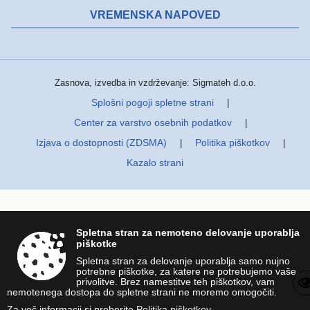
VREMENSKA NAPOVED
Zasnova, izvedba in vzdrževanje: Sigmateh d.o.o.
Splošni pogoji spletne strani
|
Center za varstvo osebnih podatkov
|
Izjava o dostopnosti (ZDSMA)
Politika piškotkov
|
|
Kazalo strani
Spletna stran za nemoteno delovanje uporablja
piškotke
Spletna stran za delovanje uporablja samo nujno
potrebne piškotke, za katere ne potrebujemo vaše
privolitve. Brez namestitve teh piškotkov, vam
nemotenega dostopa do spletne strani ne moremo omogočiti.
Za več informacij si preberite
Politika piškotkov
.