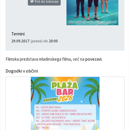
Pot do lokacije
Poslanska pisarna
Šport
Občinska stanovanja
Občinski časopis
Kultura
Pogoji za gradnjo
Termini
Strateški dokumenti
Planinstvo in igrišča
29.09.2017
(petek)
ob
20:00
Občinski prazniki in nagrade
Varnost občanov
Filmska predstava mladinskega filma, več na
povezavi.
Simboli občine
Kmetijstvo
Dogodki v občini
Lokalne volitve
Gospodarstvo
Projekti
Širokopasovno omrežje
Invazivke
Videonadzor