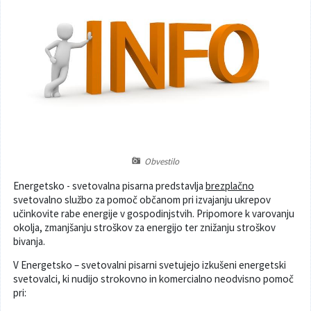
Poslanska pisarna
Šport
Občinska stanovanja
Občinski časopis
Kultura
Pogoji za gradnjo
Strateški dokumenti
Planinstvo in igrišča
Občinski prazniki in nagrade
Varnost občanov
Simboli občine
Kmetijstvo
Obvestilo
Energetsko - svetovalna pisarna predstavlja
brezplačno
Lokalne volitve
Gospodarstvo
svetovalno službo za pomoč občanom pri izvajanju ukrepov
učinkovite rabe energije v gospodinjstvih. Pripomore k varovanju
okolja, zmanjšanju stroškov za energijo ter znižanju stroškov
Projekti
Širokopasovno omrežje
bivanja.
Invazivke
V Energetsko – svetovalni pisarni svetujejo izkušeni energetski
svetovalci, ki nudijo strokovno in komercialno neodvisno pomoč
pri:
Videonadzor