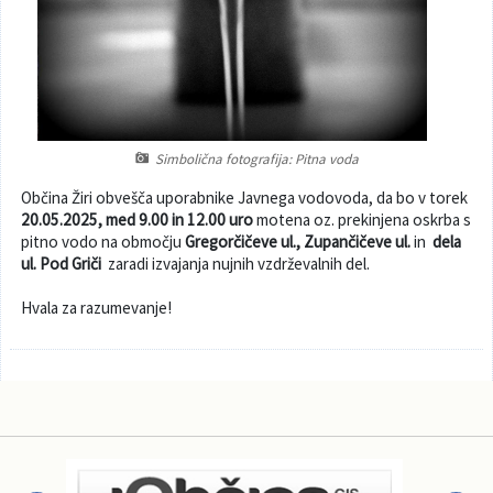
Poslanska pisarna
Šport
Občinska stanovanja
Občinski časopis
Kultura
Pogoji za gradnjo
Strateški dokumenti
Planinstvo in igrišča
Simbolična fotografija: Pitna voda
Občina Žiri obvešča uporabnike Javnega vodovoda, da bo v torek
Občinski prazniki in nagrade
Varnost občanov
20.05.2025, med 9.00 in 12.00 uro
motena oz. prekinjena oskrba s
pitno vodo na območju
Gregorčičeve ul., Zupančičeve ul.
in
dela
Simboli občine
Kmetijstvo
ul. Pod Griči
zaradi izvajanja nujnih vzdrževalnih del.
Hvala za razumevanje!
Lokalne volitve
Gospodarstvo
Projekti
Širokopasovno omrežje
Invazivke
Videonadzor