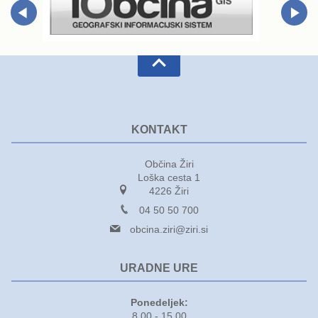
Varuhov kotiček
KONTAKT
Občina Žiri
Loška cesta 1
4226 Žiri
04 50 50 700
obcina.ziri@ziri.si
URADNE URE
Ponedeljek:
8.00 - 15.00