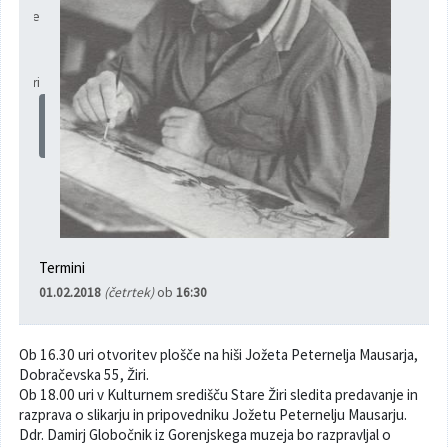
redišče
Poslanska pisarna
Šport
Občinska stanovanja
 Starih
ireh
,
Občinski časopis
Kultura
Pogoji za gradnjo
226 Žiri
Prikaži
na
Strateški dokumenti
Planinstvo in igrišča
zemljevidu
Občinski prazniki in nagrade
Varnost občanov
Simboli občine
Kmetijstvo
Termini
Lokalne volitve
Gospodarstvo
01.02.2018
(četrtek)
ob
16:30
Projekti
Širokopasovno omrežje
Ob 16.30 uri otvoritev plošče na hiši Jožeta Peternelja Mausarja,
Dobračevska 55, Žiri.
Invazivke
Ob 18.00 uri v Kulturnem središču Stare Žiri sledita predavanje in
razprava o slikarju in pripovedniku Jožetu Peternelju Mausarju.
Videonadzor
Ddr. Damirj Globočnik iz Gorenjskega muzeja bo razpravljal o