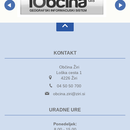
KONTAKT
Občina Žiri
Loška cesta 1
4226 Žiri
04 50 50 700
obcina.ziri@ziri.si
URADNE URE
Ponedeljek: