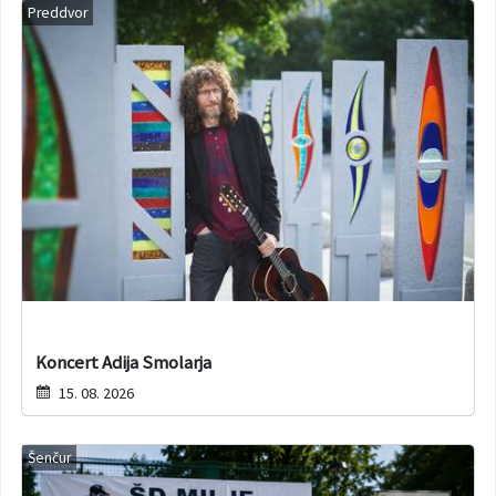
Preddvor
Koncert Adija Smolarja
15. 08. 2026
Šenčur