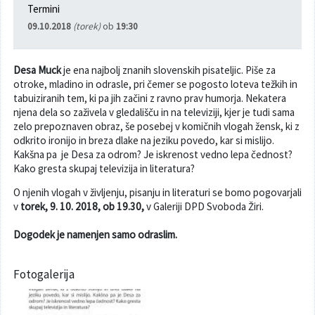
Termini
Varuhov kotiček
09.10.2018
(torek)
ob
19:30
Desa Muck
je ena najbolj znanih slovenskih pisateljic. Piše za
otroke, mladino in odrasle, pri čemer se pogosto loteva težkih in
tabuiziranih tem, ki pa jih začini z ravno prav humorja. Nekatera
njena dela so zaživela v gledališču in na televiziji, kjer je tudi sama
zelo prepoznaven obraz, še posebej v komičnih vlogah žensk, ki z
odkrito ironijo in breza dlake na jeziku povedo, kar si mislijo.
Kakšna pa je Desa za odrom? Je iskrenost vedno lepa čednost?
Kako gresta skupaj televizija in literatura?
O njenih vlogah v življenju, pisanju in literaturi se bomo pogovarjali
v
torek
, 9. 10. 2018, ob 19.30,
v Galeriji DPD Svoboda Žiri.
Dogodek je namenjen samo odraslim.
Fotogalerija