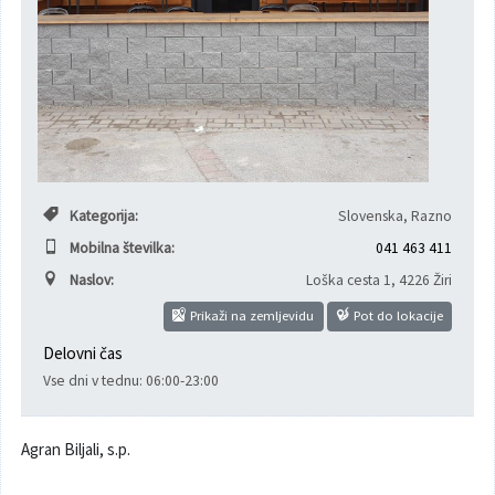
Poslanska pisarna
Šport
Občinska stanovanja
Občinski časopis
Kultura
Pogoji za gradnjo
Strateški dokumenti
Planinstvo in igrišča
Občinski prazniki in nagrade
Varnost občanov
Kategorija:
Slovenska, Razno
Mobilna številka:
041 463 411
Simboli občine
Kmetijstvo
Naslov:
Loška cesta 1
,
4226 Žiri
Lokalne volitve
Gospodarstvo
Prikaži na zemljevidu
Pot do lokacije
Delovni čas
Projekti
Širokopasovno omrežje
Vse dni v tednu: 06:00-23:00
Invazivke
Agran Biljali, s.p.
Videonadzor