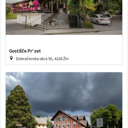
Gostišče Pr' zet
Dobračevska ulica 92, 4226 Žiri