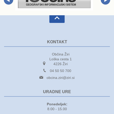
Varuhov kotiček
KONTAKT
Občina Žiri
Loška cesta 1
4226 Žiri
04 50 50 700
obcina.ziri@ziri.si
URADNE URE
Ponedeljek:
8.00 - 15.00