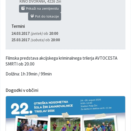
KINO DVORANA
,
4226 Žiri
Poslanska pisarna
Šport
Občinska stanovanja
Prikaži na zemljevidu
Pot do lokacije
Občinski časopis
Kultura
Pogoji za gradnjo
Termini
24.03.2017
(petek)
ob
20:00
Strateški dokumenti
Planinstvo in igrišča
25.03.2017
(sobota)
ob
20:00
Občinski prazniki in nagrade
Varnost občanov
Filmska predstava akcijskega kriminalnega trilerja AVTOCESTA
SMRTI ob 20.00
Simboli občine
Kmetijstvo
Dolžina: 1h 39min / 99min
Lokalne volitve
Gospodarstvo
Dogodki v občini
Projekti
Širokopasovno omrežje
Invazivke
Videonadzor