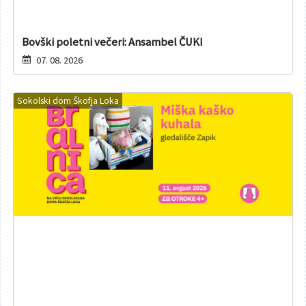
Bovški poletni večeri: Ansambel ČUKI
07. 08. 2026
Sokolski dom Škofja Loka