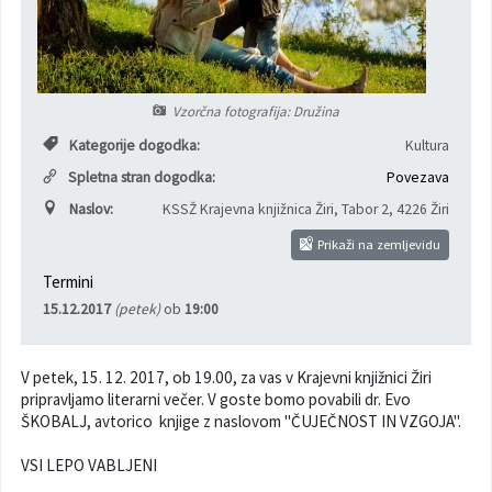
Poslanska pisarna
Šport
Občinska stanovanja
Občinski časopis
Kultura
Pogoji za gradnjo
Vzorčna fotografija: Družina
Strateški dokumenti
Planinstvo in igrišča
Kategorije dogodka:
Kultura
Spletna stran dogodka:
Povezava
Občinski prazniki in nagrade
Varnost občanov
Naslov:
KSSŽ Krajevna knjižnica Žiri, Tabor 2
,
4226 Žiri
Prikaži na zemljevidu
Simboli občine
Kmetijstvo
Termini
Lokalne volitve
Gospodarstvo
15.12.2017
(petek)
ob
19:00
Projekti
Širokopasovno omrežje
V petek, 15. 12. 2017, ob 19.00, za vas v Krajevni knjižnici Žiri
pripravljamo literarni večer. V goste bomo povabili dr. Evo
Invazivke
ŠKOBALJ, avtorico knjige z naslovom "ČUJEČNOST IN VZGOJA".
VSI LEPO VABLJENI
Videonadzor