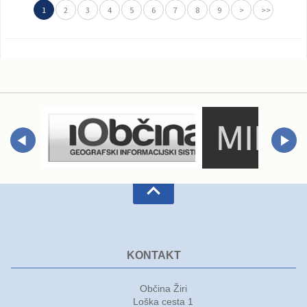
1
2
3
4
5
6
7
8
9
>
>>
KONTAKT
Občina Žiri
Loška cesta 1