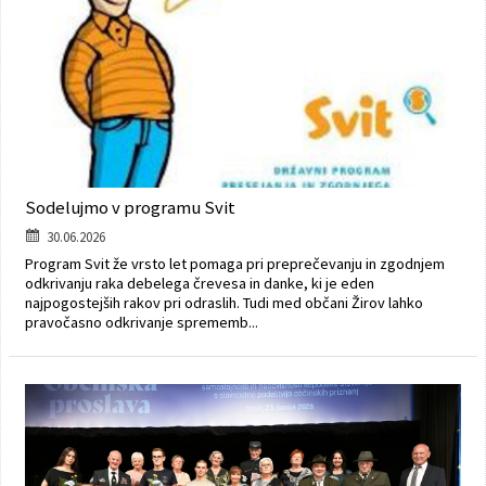
Sodelujmo v programu Svit
30.06.2026
Program Svit že vrsto let pomaga pri preprečevanju in zgodnjem
odkrivanju raka debelega črevesa in danke, ki je eden
najpogostejših rakov pri odraslih. Tudi med občani Žirov lahko
pravočasno odkrivanje sprememb...