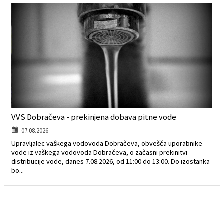
Poslanska pisarna
Šport
Občinska stanovanja
Občinski časopis
Kultura
Pogoji za gradnjo
Strateški dokumenti
Planinstvo in igrišča
Občinski prazniki in nagrade
Varnost občanov
Simboli občine
Kmetijstvo
VVS Dobračeva - prekinjena dobava pitne vode
07.08.2026
Lokalne volitve
Gospodarstvo
Upravljalec vaškega vodovoda Dobračeva, obvešča uporabnike
vode iz vaškega vodovoda Dobračeva, o začasni prekinitvi
distribucije vode, danes 7.08.2026, od 11:00 do 13:00. Do izostanka
Projekti
Širokopasovno omrežje
bo...
Invazivke
Videonadzor