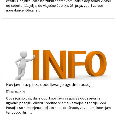
centru Osojnica. Zato bo zbirni center komunalnih odpadkov v času
od sobote, 11. julija, do vključno četrtka, 23. julija, zaprt za vse
uporabnike. Občane...
Nov javni razpis za dodeljevanje ugodnih posojil
01.07.2026
Obveščamo vas, da je odprt nov javni razpis za dodeljevanje
ugodnih posojil v okviru Kreditne sheme Razvojne agencije Sora.
Posojila so namenjena podjetnikom, društvom, zavodom, kmetijam
ter dopolnilnim...