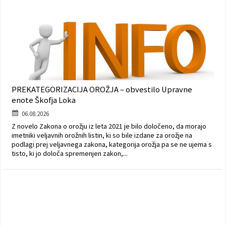
Varuhov kotiček
PREKATEGORIZACIJA OROŽJA – obvestilo Upravne
enote Škofja Loka
06.08.2026
Z novelo Zakona o orožju iz leta 2021 je bilo določeno, da morajo
imetniki veljavnih orožnih listin, ki so bile izdane za orožje na
podlagi prej veljavnega zakona, kategorija orožja pa se ne ujema s
tisto, ki jo določa spremenjen zakon,...