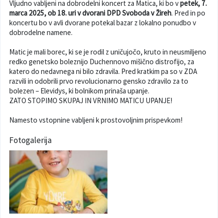
Vljudno vabljeni na dobrodelni koncert za Matica, ki bo v
petek, 7.
marca 2025, ob 18. uri v dvorani DPD Svoboda v Žireh
. Pred in po
Varuhov kotiček
koncertu bo v avli dvorane potekal bazar z lokalno ponudbo v
dobrodelne namene.
Matic je mali borec, ki se je rodil z uničujočo, kruto in neusmiljeno
redko genetsko boleznijo Duchennovo mišično distrofijo, za
katero do nedavnega ni bilo zdravila. Pred kratkim pa so v ZDA
razvili in odobrili prvo revolucionarno gensko zdravilo za to
bolezen – Elevidys, ki bolnikom prinaša upanje.
ZATO STOPIMO SKUPAJ IN VRNIMO MATICU UPANJE!
Namesto vstopnine vabljeni k prostovoljnim prispevkom!
Fotogalerija