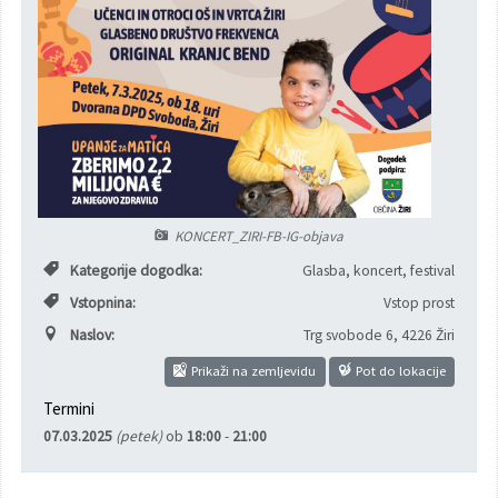
Poslanska pisarna
Šport
Občinska stanovanja
Občinski časopis
Kultura
Pogoji za gradnjo
Strateški dokumenti
Planinstvo in igrišča
Občinski prazniki in nagrade
Varnost občanov
KONCERT_ZIRI-FB-IG-objava
Simboli občine
Kmetijstvo
Kategorije dogodka:
Glasba, koncert, festival
Vstopnina:
Vstop prost
Lokalne volitve
Gospodarstvo
Naslov:
Trg svobode 6
,
4226 Žiri
Projekti
Širokopasovno omrežje
Prikaži na zemljevidu
Pot do lokacije
Termini
Invazivke
07.03.2025
(petek)
ob
18:00
-
21:00
Videonadzor