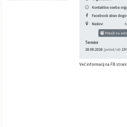
Kontaktna oseba orga
Poslanska pisarna
Šport
Občinska stanovanja
Facebook stran dogo
Občinski časopis
Kultura
Pogoji za gradnjo
Naslov:
K
Prikaži na zem
Strateški dokumenti
Planinstvo in igrišča
Termini
28.08.2026
(petek)
ob
19:
Občinski prazniki in nagrade
Varnost občanov
Več informacij na FB stran
Simboli občine
Kmetijstvo
Lokalne volitve
Gospodarstvo
Projekti
Širokopasovno omrežje
Invazivke
Videonadzor