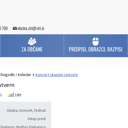
0 700
obcina.ziri@ziri.si
ZA OBČANE
PREDPISI, OBRAZCI, RAZPISI
Dogodki / koledar
Koncert skupine Lintvern
ntvern
O.
189
Glasba, koncert, festival
Vstop prost
Glasbeno društvo Frekvenca