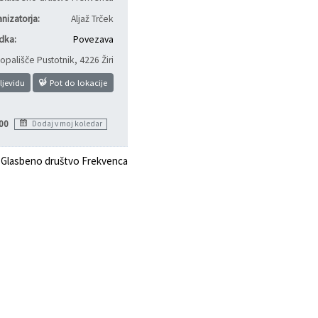
nizatorja:
Aljaž Trček
dka:
Povezava
opališče Pustotnik
,
4226 Žiri
ljevidu
Pot do lokacije
00
Dodaj v moj koledar
i
Glasbeno društvo Frekvenca