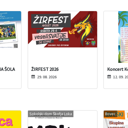
A ŠOLA
ŽIRFEST 2026
Koncert K
29. 08. 2026
12. 09. 2
Sokolski dom Škofja Loka
Bovec