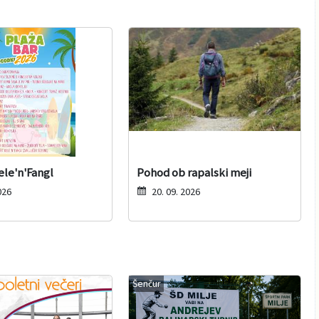
ele'n'Fangl
Pohod ob rapalski meji
026
20. 09. 2026
Šenčur