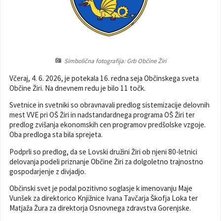
Poslanska pisarna
Šport
Občinska stanovanja
Občinski časopis
Kultura
Pogoji za gradnjo
Simbolična fotografija: Grb Občine Žiri
Strateški dokumenti
Planinstvo in igrišča
Včeraj, 4. 6. 2026, je potekala 16. redna seja Občinskega sveta
Občine Žiri. Na dnevnem redu je bilo 11 točk.
Občinski prazniki in nagrade
Varnost občanov
Svetnice in svetniki so obravnavali predlog sistemizacije delovnih
Simboli občine
Kmetijstvo
mest VVE pri OŠ Žiri in nadstandardnega programa OŠ Žiri ter
predlog zvišanja ekonomskih cen programov predšolske vzgoje.
Oba predloga sta bila sprejeta.
Lokalne volitve
Gospodarstvo
Podprli so predlog, da se Lovski družini Žiri ob njeni 80-letnici
delovanja podeli priznanje Občine Žiri za dolgoletno trajnostno
Projekti
Širokopasovno omrežje
gospodarjenje z divjadjo.
Invazivke
Občinski svet je podal pozitivno soglasje k imenovanju Maje
Vunšek za direktorico Knjižnice Ivana Tavčarja Škofja Loka ter
Matjaža Žura za direktorja Osnovnega zdravstva Gorenjske.
Videonadzor