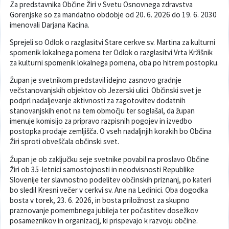
Za predstavnika Občine Žiri v Svetu Osnovnega zdravstva
Gorenjske so za mandatno obdobje od 20. 6. 2026 do 19. 6. 2030
Varuhov kotiček
imenovali Darjana Kacina.
Sprejeli so Odlok o razglasitvi Stare cerkve sv. Martina za kulturni
spomenik lokalnega pomena ter Odlok o razglasitvi Vrta Kržišnik
za kulturni spomenik lokalnega pomena, oba po hitrem postopku.
Župan je svetnikom predstavil idejno zasnovo gradnje
večstanovanjskih objektov ob Jezerski ulici. Občinski svet je
podprl nadaljevanje aktivnosti za zagotovitev dodatnih
stanovanjskih enot na tem območju ter soglašal, da župan
imenuje komisijo za pripravo razpisnih pogojev in izvedbo
postopka prodaje zemljišča. O vseh nadaljnjih korakih bo Občina
Žiri sproti obveščala občinski svet.
Župan je ob zaključku seje svetnike povabil na proslavo Občine
Žiri ob 35-letnici samostojnosti in neodvisnosti Republike
Slovenije ter slavnostno podelitev občinskih priznanj, po kateri
bo sledil Kresni večer v cerkvi sv. Ane na Ledinici. Oba dogodka
bosta v torek, 23. 6. 2026, in bosta priložnost za skupno
praznovanje pomembnega jubileja ter počastitev dosežkov
posameznikov in organizacij, ki prispevajo k razvoju občine.