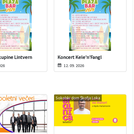
kupine Lintvern
Koncert Kele'n'Fangl
026
12. 09. 2026
Sokolski dom Škofja Loka