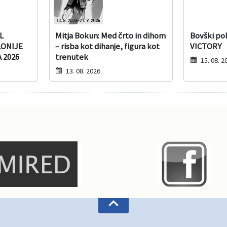
L
Mitja Bokun: Med črto in dihom
Bovški pol
LONIJE
– risba kot dihanje, figura kot
VICTORY
 2026
trenutek
15. 08. 2
13. 08. 2026