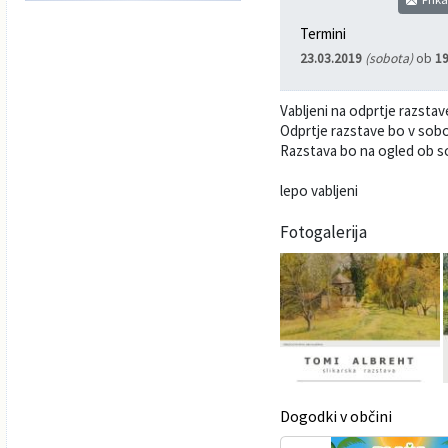
Poslanska pisarna
Šport
Občinska stanovanja
Termini
23.03.2019
(sobota)
ob
19
Občinski časopis
Kultura
Pogoji za gradnjo
Vabljeni na odprtje razstav
Strateški dokumenti
Planinstvo in igrišča
Odprtje razstave bo v sobot
Razstava bo na ogled ob so
Občinski prazniki in nagrade
Varnost občanov
lepo vabljeni
Simboli občine
Kmetijstvo
Fotogalerija
Lokalne volitve
Gospodarstvo
Projekti
Širokopasovno omrežje
Invazivke
Dogodki v občini
Videonadzor