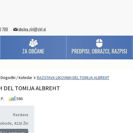
0 700
obcina.ziri@ziri.si
ZA OBČANE
PREDPISI, OBRAZCI, RAZPISI
Dogodki / koledar
RAZSTAVA LIKOVNIH DEL TOMIJA ALBREHT
H DEL TOMIJA ALBREHT
 P.
586
Razstava
svobode
,
4226 Žiri
ži na zemljevidu