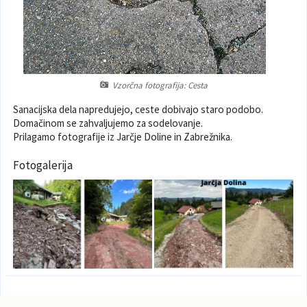
Poslanska pisarna
Šport
Občinska stanovanja
Občinski časopis
Kultura
Pogoji za gradnjo
Vzorčna fotografija: Cesta
Strateški dokumenti
Planinstvo in igrišča
Sanacijska dela napredujejo, ceste dobivajo staro podobo.
Domačinom se zahvaljujemo za sodelovanje.
Občinski prazniki in nagrade
Varnost občanov
Prilagamo fotografije iz Jarčje Doline in Zabrežnika.
Simboli občine
Kmetijstvo
Fotogalerija
Lokalne volitve
Gospodarstvo
Projekti
Širokopasovno omrežje
Invazivke
Videonadzor