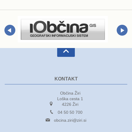
Varuhov kotiček
KONTAKT
Občina Žiri
Loška cesta 1
4226 Žiri
04 50 50 700
obcina.ziri@ziri.si