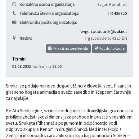
Kontaktna oseba organizatorja:
Evgen Podobnik
Varuhov kotiček
Telefonska številka organizatorja:
041436820
Elektronska pošta organizatorja:
evgen.podobnik@siol.net
Naslov:
Trg svobode 6
,
4226 Žiri
Prikaži na zemljevidu
Pot do lokacije
Termini
01.08.2025
(petek)
ob
18:00
Smrkci se podajo na novo dogodivščino v človeški svet. Pisana in
glasbeno bogata animacija s svežo zasedbo in ščepcem čarovnije
za najmlajše.
Ko Ata Smrk izgine, so mali modri junaki iz domišljijske gozdne vasi
prisiljeni zbežati skozi dimenzijske prehode in pristati v resničnem
svetu. Smrketa (Rihanna) s pogumom in odločnostjo vodi
odpravo skupaj s Kenom in drugimi Smrkci. Med interakcijo z
Zemljani in spopadi s čarovniki spoznajo kaj pomeni biti Smrkec –