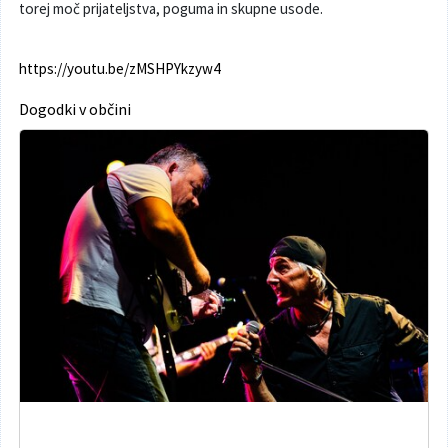
torej moč prijateljstva, poguma in skupne usode.
https://youtu.be/zMSHPYkzyw4
Dogodki v občini