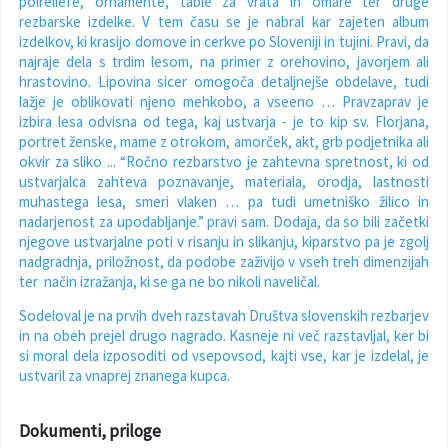
polreliefe, ornamente, table za vrata in omare ter druge
rezbarske izdelke. V tem času se je nabral kar zajeten album
izdelkov, ki krasijo domove in cerkve po Sloveniji in tujini. Pravi, da
najraje dela s trdim lesom, na primer z orehovino, javorjem ali
hrastovino. Lipovina sicer omogoča detaljnejše obdelave, tudi
lažje je oblikovati njeno mehkobo, a vseeno … Pravzaprav je
izbira lesa odvisna od tega, kaj ustvarja - je to kip sv. Florjana,
portret ženske, mame z otrokom, amorček, akt, grb podjetnika ali
okvir za sliko ... “Ročno rezbarstvo je zahtevna spretnost, ki od
ustvarjalca zahteva poznavanje, materiala, orodja, lastnosti
muhastega lesa, smeri vlaken … pa tudi umetniško žilico in
nadarjenost za upodabljanje.” pravi sam. Dodaja, da so bili začetki
njegove ustvarjalne poti v risanju in slikanju, kiparstvo pa je zgolj
nadgradnja, priložnost, da podobe zaživijo v vseh treh dimenzijah
ter način izražanja, ki se ga ne bo nikoli naveličal.
Sodeloval je na prvih dveh razstavah Društva slovenskih rezbarjev
in na obeh prejel drugo nagrado. Kasneje ni več razstavljal, ker bi
si moral dela izposoditi od vsepovsod, kajti vse, kar je izdelal, je
ustvaril za vnaprej znanega kupca.
Dokumenti, priloge