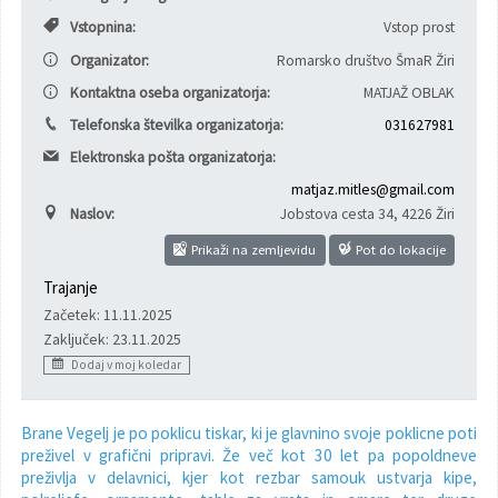
Vstopnina:
Vstop prost
Varuhov kotiček
Organizator:
Romarsko društvo ŠmaR Žiri
Kontaktna oseba organizatorja:
MATJAŽ OBLAK
Telefonska številka organizatorja:
031627981
Elektronska pošta organizatorja:
matjaz.mitles@gmail.com
Naslov:
Jobstova cesta 34
,
4226 Žiri
Prikaži na zemljevidu
Pot do lokacije
Trajanje
Začetek: 11.11.2025
Zaključek: 23.11.2025
Dodaj v moj koledar
Brane Vegelj je po poklicu tiskar, ki je glavnino svoje poklicne poti
preživel v grafični pripravi. Že več kot 30 let pa popoldneve
preživlja v delavnici, kjer kot rezbar samouk ustvarja kipe,